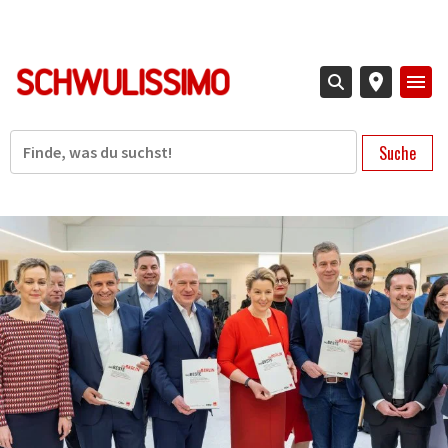
Direkt
zum
Inhalt
Suche