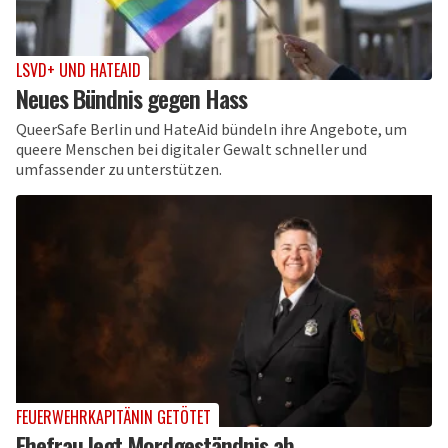
LSVD+ UND HATEAID
Neues Bündnis gegen Hass
QueerSafe Berlin und HateAid bündeln ihre Angebote, um
queere Menschen bei digitaler Gewalt schneller und
umfassender zu unterstützen.
FEUERWEHRKAPITÄNIN GETÖTET
Ehefrau legt Mordgeständnis ab