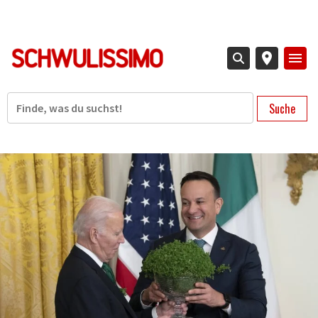
Direkt
zum
Inhalt
Suche