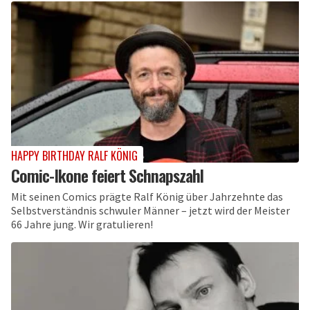
HAPPY BIRTHDAY RALF KÖNIG
Comic-Ikone feiert Schnapszahl
Mit seinen Comics prägte Ralf König über Jahrzehnte das
Selbstverständnis schwuler Männer – jetzt wird der Meister
66 Jahre jung. Wir gratulieren!