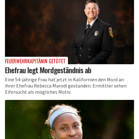
FEUERWEHRKAPITÄNIN GETÖTET
Ehefrau legt Mordgeständnis ab
Eine 54-jährige Frau hat jetzt in Kalifornien den Mord an
ihrer Ehefrau Rebecca Marodi gestanden. Ermittler sehen
Eifersucht als mögliches Motiv.