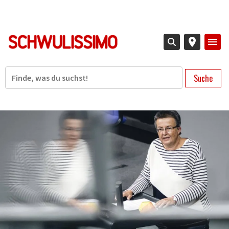
Direkt
zum
Inhalt
Suche