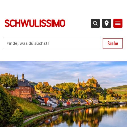
Direkt
zum
Inhalt
Suche