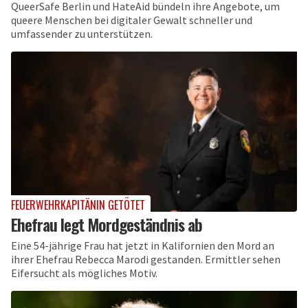
QueerSafe Berlin und HateAid bündeln ihre Angebote, um
queere Menschen bei digitaler Gewalt schneller und
umfassender zu unterstützen.
FEUERWEHRKAPITÄNIN GETÖTET
Ehefrau legt Mordgeständnis ab
Eine 54-jährige Frau hat jetzt in Kalifornien den Mord an
ihrer Ehefrau Rebecca Marodi gestanden. Ermittler sehen
Eifersucht als mögliches Motiv.