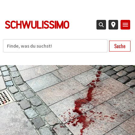
Direkt
zum
Inhalt
Suche