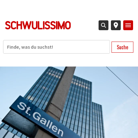
Direkt
zum
Inhalt
Suche