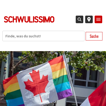
Direkt
zum
Inhalt
Suche