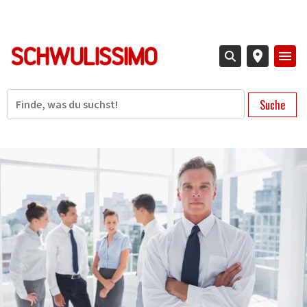
Direkt
zum
Inhalt
Suche