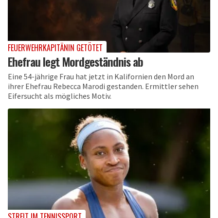
FEUERWEHRKAPITÄNIN GETÖTET
Ehefrau legt Mordgeständnis ab
Eine 54-jährige Frau hat jetzt in Kalifornien den Mord an
ihrer Ehefrau Rebecca Marodi gestanden. Ermittler sehen
Eifersucht als mögliches Motiv.
STREIT IM TENNISSPORT