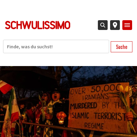
Direkt
zum
Inhalt
Suche