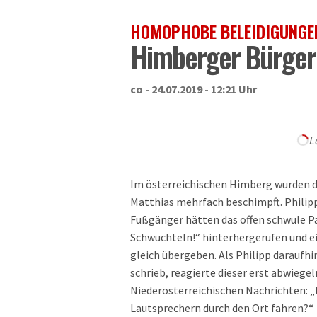
HOMOPHOBE BELEIDIGUNGE
Himberger Bürgerm
co - 24.07.2019 - 12:21 Uhr
L
Im österreichischen Himberg wurden der
Matthias mehrfach beschimpft. Philipp
Fußgänger hätten das offen schwule Pa
Schwuchteln!“ hinterhergerufen und ein
gleich übergeben. Als Philipp daraufh
schrieb, reagierte dieser erst abwiege
Niederösterreichischen Nachrichten: „Ic
Lautsprechern durch den Ort fahren?“