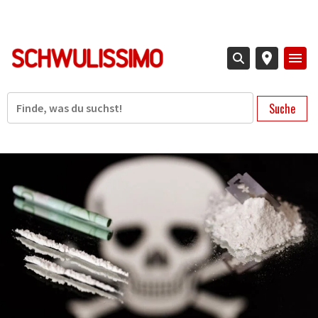
Direkt
zum
Inhalt
Suche