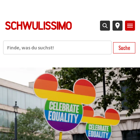
Direkt
zum
Inhalt
Suche