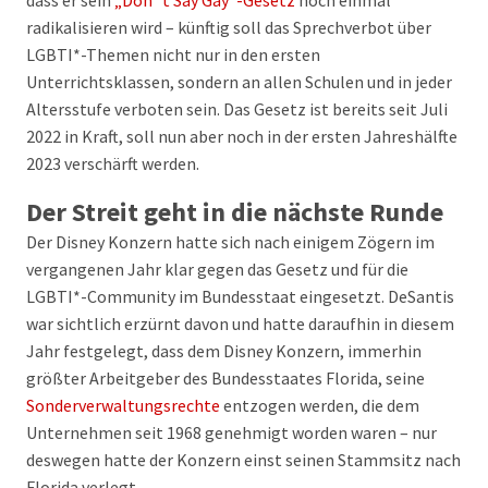
dass er sein
„Don´t Say Gay“-Gesetz
noch einmal
radikalisieren wird – künftig soll das Sprechverbot über
LGBTI*-Themen nicht nur in den ersten
Unterrichtsklassen, sondern an allen Schulen und in jeder
Altersstufe verboten sein. Das Gesetz ist bereits seit Juli
2022 in Kraft, soll nun aber noch in der ersten Jahreshälfte
2023 verschärft werden.
Der Streit geht in die nächste Runde
Der Disney Konzern hatte sich nach einigem Zögern im
vergangenen Jahr klar gegen das Gesetz und für die
LGBTI*-Community im Bundesstaat eingesetzt. DeSantis
war sichtlich erzürnt davon und hatte daraufhin in diesem
Jahr festgelegt, dass dem Disney Konzern, immerhin
größter Arbeitgeber des Bundesstaates Florida, seine
Sonderverwaltungsrechte
entzogen werden, die dem
Unternehmen seit 1968 genehmigt worden waren – nur
deswegen hatte der Konzern einst seinen Stammsitz nach
Florida verlegt.