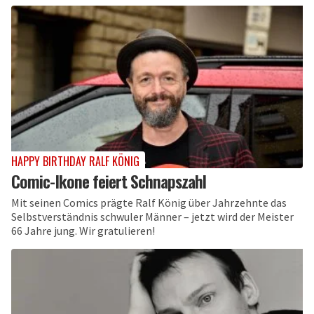
HAPPY BIRTHDAY RALF KÖNIG
Comic-Ikone feiert Schnapszahl
Mit seinen Comics prägte Ralf König über Jahrzehnte das
Selbstverständnis schwuler Männer – jetzt wird der Meister
66 Jahre jung. Wir gratulieren!