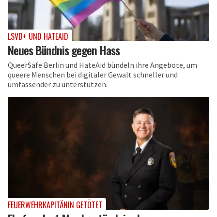
LSVD+ UND HATEAID
Neues Bündnis gegen Hass
QueerSafe Berlin und HateAid bündeln ihre Angebote, um
queere Menschen bei digitaler Gewalt schneller und
umfassender zu unterstützen.
FEUERWEHRKAPITÄNIN GETÖTET