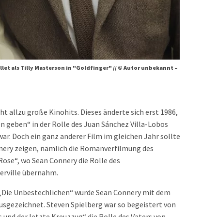
et als Tilly Masterson in "Goldfinger" // © Autor unbekannt –
t allzu große Kinohits. Dieses änderte sich erst 1986,
nen geben“ in der Rolle des Juan Sánchez Villa-Lobos
ar. Doch ein ganz anderer Film im gleichen Jahr sollte
onnery zeigen, nämlich die Romanverfilmung des
se“, wo Sean Connery die Rolle des
erville übernahm.
 „Die Unbestechlichen“ wurde Sean Connery mit dem
usgezeichnet. Steven Spielberg war so begeistert von
s und der letzte Kreuzzug“ die Rolle des Vaters von