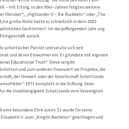
ieß – mit Erfolg. In den 90er-Jahren folgten weitere
er Oktober“, „Highlander II – Die Rückkehr“ oder „The
etzte große Rolle hatte er schließlich in dem 2003
ewöhnlichen Gentlemen“. Im darauffolgenden Jahr zog
 Filmgeschäft zurück.
 schottischer Patriot und setzte sich seit
imat und deren Einwohner ein. Er gründete mit eigenen
ional Educational Trust“. Diese vergibt
Schotten und zum anderen finanziert sie Projekte, die
tschaft, der Umwelt oder der Gesellschaft Schottlands
ntenfieber“ 1971 komplett in die Stiftung. Sean
 für die Unabhängigkeit Schottlands vom Vereinigten
 eine besondere Ehre zuteil. Er wurde für seine
 Elisabeth II. zum „Knight Bachelor“ geschlagen und