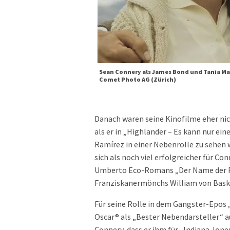
Sean Connery als James Bond und Tania Mall
Comet Photo AG (Zürich)
Danach waren seine Kinofilme eher nich
als er in „Highlander – Es kann nur ei
Ramírez in einer Nebenrolle zu sehen w
sich als noch viel erfolgreicher für C
Umberto Eco-Romans „Der Name der Ro
Franziskanermönchs William von Bask
Für seine Rolle in dem Gangster-Epos
Oscar® als „Bester Nebendarsteller“ a
Connery, dass er ihm für „Indiana Jone