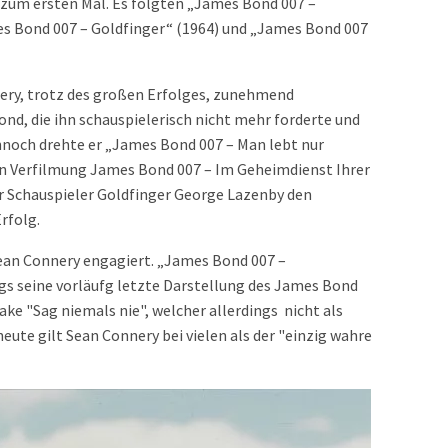
“ zum ersten Mal. Es folgten „James Bond 007 –
s Bond 007 – Goldfinger“ (1964) und „James Bond 007
nery, trotz des großen Erfolges, zunehmend
nd, die ihn schauspielerisch nicht mehr forderte und
nnoch drehte er „James Bond 007 – Man lebt nur
en Verfilmung James Bond 007 – Im Geheimdienst Ihrer
r Schauspieler Goldfinger George Lazenby den
rfolg.
ean Connery engagiert. „James Bond 007 –
ngs seine vorläufg letzte Darstellung des James Bond
ake "Sag niemals nie", welcher allerdings nicht als
 heute gilt Sean Connery bei vielen als der "einzig wahre