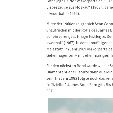
Bond jagt Dr. No“ verkörperte er „007
Liebesgrüße aus Moskau“ (1963),„Jame
– Feuerball“ (1965).
Mitte der 1960er zeigte sich Sean Con
unzufrieden mit der Rolle des James Bo
auf ein verengtes Image festlegte. De
zweimal“ (1967). In der darauffolgend
Majestät" im Jahr 1969 verkörperte de
Geheimagenten – mit eher mäßigem E
Für den nächsten Bond wurde wieder S
Diamantenfieber
"
sollte dann allerdi
sein. Im Jahr 1983 folgte noch das rem
"offizieller" James Bond Film gilt. Bis
007".