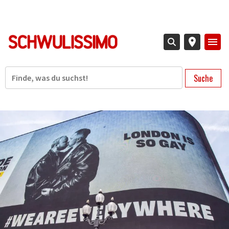
Direkt
zum
Inhalt
Suche