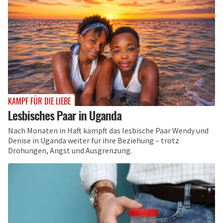
KAMPF FÜR DIE LIEBE
Lesbisches Paar in Uganda
Nach Monaten in Haft kämpft das lesbische Paar Wendy und
Denise in Uganda weiter für ihre Beziehung – trotz
Drohungen, Angst und Ausgrenzung.