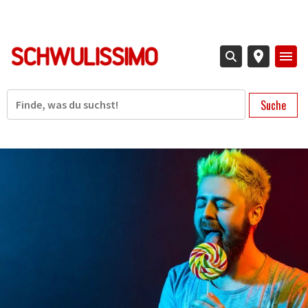
Direkt
zum
Inhalt
Suche