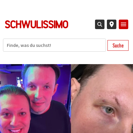
Direkt
zum
Inhalt
Suche