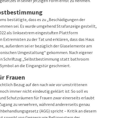
setzes in seiner jetzigen Form ernst zu nehmen.
lbstbestimmung
iums bestätigte, dass es zu „Beschädigungen der
ommen sei. Es wurde umgehend Strafanzeige gestellt,
 2022 als linksextrem eingestuften Plattform
n Extremisten zu der Tat und erklären, dass das Haus
e, außerdem sei er bezüglich der Glaselemente am
ektonischen Umgestaltung“ gekommen. Nach eigener
den Schriftzug „Selbstbestimmung statt bathroom
 Symbol an die Eingangstür geschmiert.
ür Frauen
chtlich Bezug auf den nach wie vor umstrittenen
noch immer nicht eindeutig geklärt ist: So soll es
und Schutzräumen für Frauen zwar einerseits erlaubt
 Zugang zu verwehren, während andererseits genau
chbehandlungsgesetz (AGG) spricht – Kritik an diesem
eut sowohl von Gegnern wie Befürwortern des