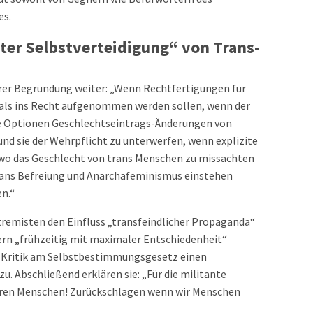
es.
ter Selbstverteidigung“ von Trans-
hrer Begründung weiter: „Wenn Rechtfertigungen für
als ins Recht aufgenommen werden sollen, wenn der
che Optionen Geschlechtseintrags-Änderungen von
d sie der Wehrpflicht zu unterwerfen, wenn explizite
wo das Geschlecht von trans Menschen zu missachten
trans Befreiung und Anarchafeminismus einstehen
en.“
tremisten den Einfluss „transfeindlicher Propaganda“
dern „frühzeitig mit maximaler Entschiedenheit“
 Kritik am Selbstbestimmungsgesetz einen
u. Abschließend erklären sie: „Für die militante
eren Menschen! Zurückschlagen wenn wir Menschen