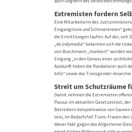
auch Gegnern des Selbstbestimmungsge
Extremisten fordern Se
Eine Mitarbeiterin des Justizminister
Eingangstüre und Schmierereien“ gek
die Ermittlungen laufen. Auf der, seit
„de.indymedia“ bekennen sich die linke
von Buschmann „markiert“ worden wär
Eingang „in den Genuss einer archit
Auskunft haben die Randalierer auch 
bills“ sowie das Transgender-Anarchie
Streit um Schutzräume f
Damit nehmen die Extremisten offensi
Passus im aktuellen Gesetzestext, der 
Betreibern beispielsweise von Saunen 
sein, im Bedarfsfall Trans-Frauen den
dieser Fakt gegen das Allgemeine Glei
gesetzlichen Widerspruch gibt es ern