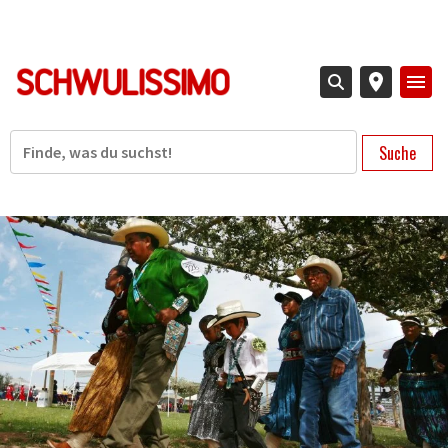
Direkt
zum
Inhalt
Suche