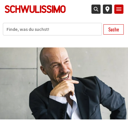
Direkt
zum
Inhalt
Suche