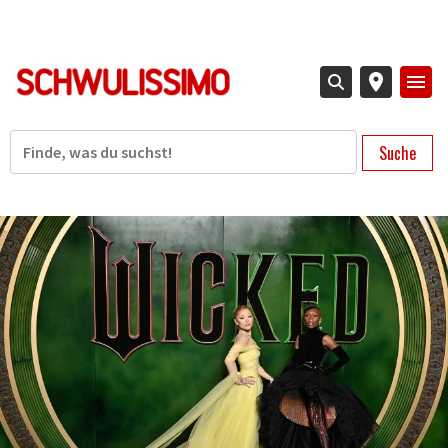
Direkt
zum
Inhalt
Suche