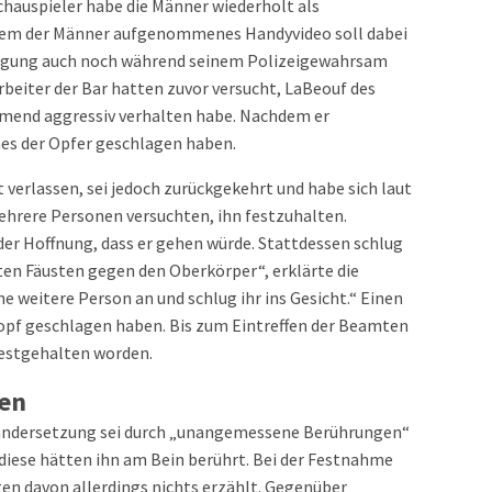
Schauspieler habe die Männer wiederholt als
inem der Männer aufgenommenes Handyvideo soll dabei
eidigung auch noch während seinem Polizeigewahrsam
rbeiter der Bar hatten zuvor versucht, LaBeouf des
ehmend aggressiv verhalten habe. Nachdem er
nes der Opfer geschlagen haben.
verlassen, sei jedoch zurückgekehrt und habe sich laut
Mehrere Personen versuchten, ihn festzuhalten.
n der Hoffnung, dass er gehen würde. Stattdessen schlug
lten Fäusten gegen den Oberkörper“, erklärte die
ne weitere Person an und schlug ihr ins Gesicht.“ Einen
Kopf geschlagen haben. Bis zum Eintreffen der Beamten
 festgehalten worden.
gen
nandersetzung sei durch „unangemessene Berührungen“
diese hätten ihn am Bein berührt. Bei der Festnahme
en davon allerdings nichts erzählt. Gegenüber