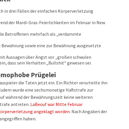
ch in drei Fällen der einfachen Körperverletzung
rend der Mardi-Gras-Feierlichkeiten im Februar in New
 die Betroffenen mehrfach als „verdammte
re Bewährung sowie eine zur Bewährung ausgesetzte
 mit Aussagen über Angst vor „großen schwulen
n, dass sein Verhalten „Bullshit“ gewesen sei.
omophobe Prügelei
pieler die Taten jetzt ein. Ein Richter verurteilte ihn
Zudem wurde eine sechsmonatige Haftstrafe zur
uf während der Bewährungszeit keine weiteren
strafe antreten.
LaBeouf war Mitte Februar
örperverletzung angeklagt worden
. Nach Angaben der
r angegriffen haben.