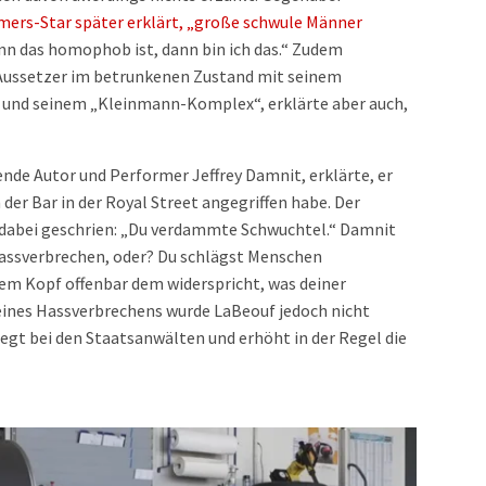
mers-Star später erklärt, „große schwule Männer
enn das homophob ist, dann bin ich das.“ Zudem
n Aussetzer im betrunkenen Zustand mit seinem
n und seinem „Kleinmann-Komplex“, erklärte aber auch,
bende Autor und Performer Jeffrey Damnit, erklärte, er
 der Bar in der Royal Street angegriffen habe. Der
 dabei geschrien: „Du verdammte Schwuchtel.“ Damnit
 Hassverbrechen, oder? Du schlägst Menschen
nem Kopf offenbar dem widerspricht, was deiner
eines Hassverbrechens wurde LaBeouf jedoch nicht
egt bei den Staatsanwälten und erhöht in der Regel die