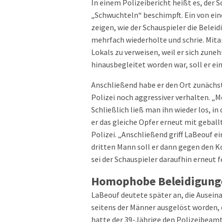
In einem Polizeibericht heißt es, der 
„Schwuchteln“ beschimpft. Ein von e
zeigen, wie der Schauspieler die Bel
mehrfach wiederholte und schrie. Mita
Lokals zu verweisen, weil er sich zun
hinausbegleitet worden war, soll er ei
Anschließend habe er den Ort zunächst 
Polizei noch aggressiver verhalten. „
Schließlich ließ man ihn wieder los, i
er das gleiche Opfer erneut mit gebal
Polizei. „Anschließend griff LaBeouf ei
dritten Mann soll er dann gegen den 
sei der Schauspieler daraufhin erneut
Homophobe Beleidigun
LaBeouf deutete später an, die Ausei
seitens der Männer ausgelöst worden, 
hatte der 39-Jährige den Polizeibeamt