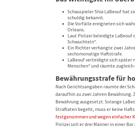
Schauspieler Shia LaBeouf hat si
schuldig bekannt.
Die Vorfälle ereigneten sich wäh
Orleans.
Laut Polizei beleidigte LaBeouf
Schwuchteln“.
Ein Richter verhängte zwei Jah
sechsmonatige Haftstrafe.
LaBeouf verteidigte sich später
Menschen“ und räumte zugleich ei
Bewährungsstrafe für h
Nach Gerichtsangaben räumte der Schaus
daraufhin zu zwei Jahren Bewährung. 
Bewährung ausgesetzt. Solange LaBeo
Straftaten begeht, muss er keine Haft
festgenommen und wegen einfacher K
Polizei soll er drei Männer in einer Ba