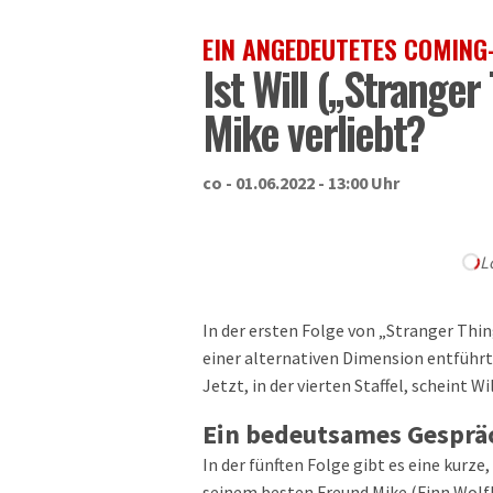
EIN ANGEDEUTETES COMING
Ist Will („Stranger
Mike verliebt?
co - 01.06.2022 - 13:00 Uhr
L
In der ersten Folge von „Stranger Thi
einer alternativen Dimension entführt.
Jetzt, in der vierten Staffel, scheint
Ein bedeutsames Gesprä
In der fünften Folge gibt es eine kurze
seinem besten Freund Mike (Finn Wolfh