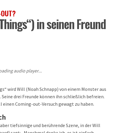
-OUT?
 Things“) in seinen Freund
oading audio player...
ngs“ wird Will (Noah Schnapp) von einem Monster aus
 Seine drei Freunde können ihn schließlich befreien.
 Will einen Coming-out-Versuch gewagt zu haben.
ch
, aber tiefsinnige und berührende Szene, in der Will
ard) sagt: „Manchmal denke ich, es ist einfach