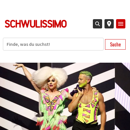
Direkt
zum
Inhalt
Suche