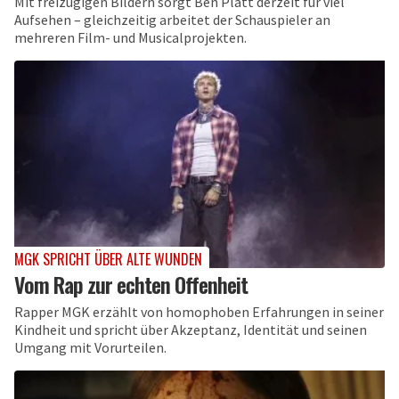
Mit freizügigen Bildern sorgt Ben Platt derzeit für viel
Aufsehen – gleichzeitig arbeitet der Schauspieler an
mehreren Film- und Musicalprojekten.
MGK SPRICHT ÜBER ALTE WUNDEN
Vom Rap zur echten Offenheit
Rapper MGK erzählt von homophoben Erfahrungen in seiner
Kindheit und spricht über Akzeptanz, Identität und seinen
Umgang mit Vorurteilen.