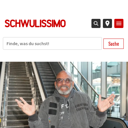
Direkt
zum
Inhalt
Suche