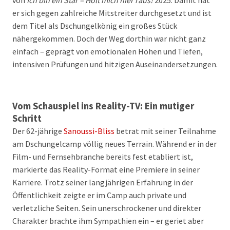
von
Ich bin ein Star – Holt mich hier raus!
2025. Damit hat
er sich gegen zahlreiche Mitstreiter durchgesetzt und ist
dem Titel als Dschungelkönig ein großes Stück
nähergekommen. Doch der Weg dorthin war nicht ganz
einfach – geprägt von emotionalen Höhen und Tiefen,
intensiven Prüfungen und hitzigen Auseinandersetzungen.
Vom Schauspiel ins Reality-TV: Ein mutiger
Schritt
Der 62-jährige
Sanoussi-Bliss
betrat mit seiner Teilnahme
am Dschungelcamp völlig neues Terrain. Während er in der
Film- und Fernsehbranche bereits fest etabliert ist,
markierte das Reality-Format eine Premiere in seiner
Karriere. Trotz seiner langjährigen Erfahrung in der
Öffentlichkeit zeigte er im Camp auch private und
verletzliche Seiten. Sein unerschrockener und direkter
Charakter brachte ihm Sympathien ein – er geriet aber