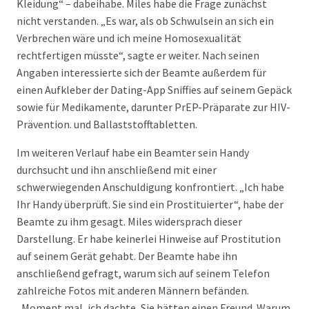
Kleidung“ – dabeihabe. Miles habe die Frage zunächst
nicht verstanden. „Es war, als ob Schwulsein an sich ein
Verbrechen wäre und ich meine Homosexualität
rechtfertigen müsste“, sagte er weiter. Nach seinen
Angaben interessierte sich der Beamte außerdem für
einen Aufkleber der Dating-App Sniffies auf seinem Gepäck
sowie für Medikamente, darunter PrEP-Präparate zur HIV-
Prävention. und Ballaststofftabletten.
Im weiteren Verlauf habe ein Beamter sein Handy
durchsucht und ihn anschließend mit einer
schwerwiegenden Anschuldigung konfrontiert. „Ich habe
Ihr Handy überprüft. Sie sind ein Prostituierter“, habe der
Beamte zu ihm gesagt. Miles widersprach dieser
Darstellung. Er habe keinerlei Hinweise auf Prostitution
auf seinem Gerät gehabt. Der Beamte habe ihn
anschließend gefragt, warum sich auf seinem Telefon
zahlreiche Fotos mit anderen Männern befänden.
„Moment mal, ich dachte, Sie hätten einen Freund. Warum