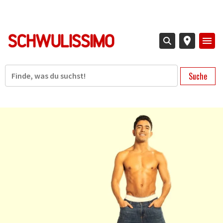
Direkt
zum
Inhalt
Suche