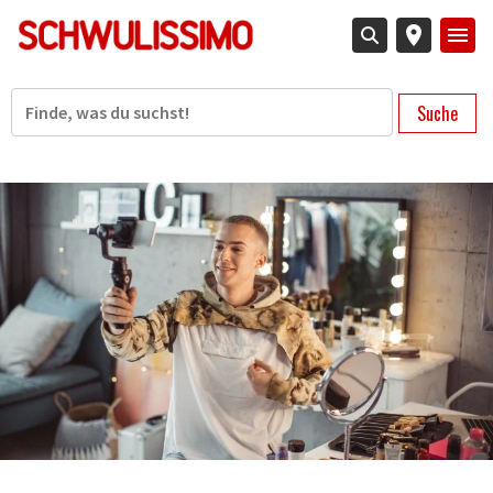
Direkt
zum
Inhalt
Suche