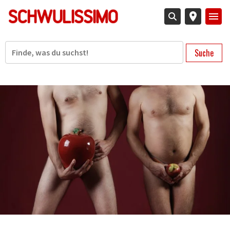
Direkt
zum
Inhalt
Suche