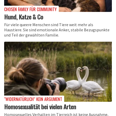
CHOSEN FAMILY FÜR COMMUNITY
Hund, Katze & Co
Für viele queere Menschen sind Tiere weit mehr als
Haustiere. Sie sind emotionale Anker, stabile Bezugspunkte
und Teil der gewählten Familie.
"WIDERNATÜRLICH“ KEIN ARGUMENT
Homosexualität bei vielen Arten
Homosexuelles Verhalten im Tierreich ist keine Ausnahme,