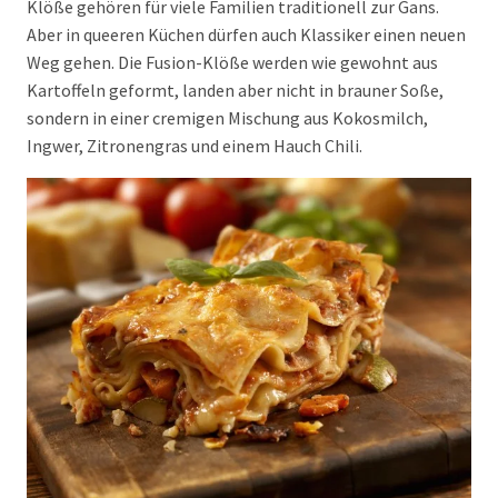
Klöße gehören für viele Familien traditionell zur Gans.
Aber in queeren Küchen dürfen auch Klassiker einen neuen
Weg gehen. Die Fusion-Klöße werden wie gewohnt aus
Kartoffeln geformt, landen aber nicht in brauner Soße,
sondern in einer cremigen Mischung aus Kokosmilch,
Ingwer, Zitronengras und einem Hauch Chili.