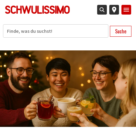
Direkt
zum
Inhalt
Suche