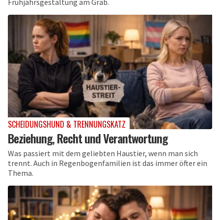
Frühjahrs­gestaltung am Grab.
SCHEIDUNGSHUND & TRENNUNGSKATZ
Beziehung, Recht und Verantwortung
Was passiert mit dem geliebten Haustier, wenn man sich
trennt. Auch in Regenbogenfamilien ist das immer öfter ein
Thema.