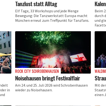
Tanzlust statt Alltag
Kalen
Elf Tage, 33 Workshops und jede Menge
Beim 2
Bewegung: Die Tanzwerkstatt Europa macht
durch 
München erneut zum Treffpunkt für Tanzfans.
und gle
Facett
ROCK CITY SCHROBENHAUSEN
WALDME
Noisehausen bringt Festivalflair
Strau
ndelt
Am 24. und 25. Juli 2026 wird Schrobenhausen
Mit de
eder in
wieder zu Noisehausen.
Staats
und
einen 