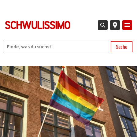
Direkt
zum
Inhalt
Suche