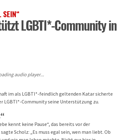
 SEIN“
stützt LGBTI*-Community in
oading audio player...
aft im als LGBTI*-feindlich geltenden Katar sicherte
der LGBTI*-Community seine Unterstützung zu.
t“
ebe kennt keine Pause“, das bereits vor der
agte Scholz: „Es muss egal sein, wen man liebt. Ob
t und wie man leben möchte. Nicht nur hier in