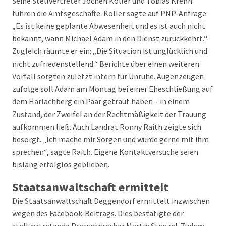
Seine Stellvertreter Jochen Koller und Tobias Krenn
führen die Amtsgeschäfte. Koller sagte auf PNP-Anfrage:
„Es ist keine geplante Abwesenheit und es ist auch nicht
bekannt, wann Michael Adam in den Dienst zurückkehrt.“
Zugleich räumte er ein: „Die Situation ist unglücklich und
nicht zufriedenstellend.“ Berichte über einen weiteren
Vorfall sorgten zuletzt intern für Unruhe. Augenzeugen
zufolge soll Adam am Montag bei einer Eheschließung auf
dem Harlachberg ein Paar getraut haben – in einem
Zustand, der Zweifel an der Rechtmäßigkeit der Trauung
aufkommen ließ. Auch Landrat Ronny Raith zeigte sich
besorgt. „Ich mache mir Sorgen und würde gerne mit ihm
sprechen“, sagte Raith. Eigene Kontaktversuche seien
bislang erfolglos geblieben.
Staatsanwaltschaft ermittelt
Die Staatsanwaltschaft Deggendorf ermittelt inzwischen
wegen des Facebook-Beitrags. Dies bestätigte der