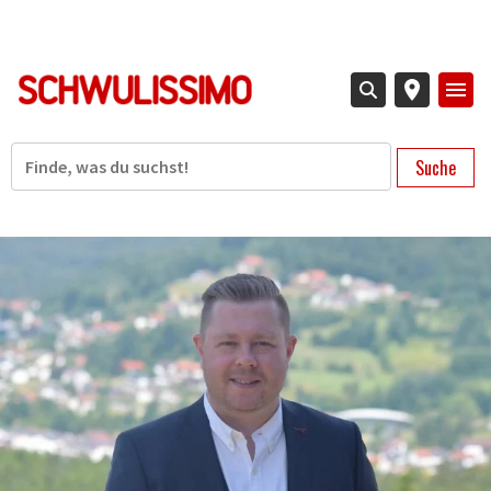
Direkt
zum
Inhalt
Suche