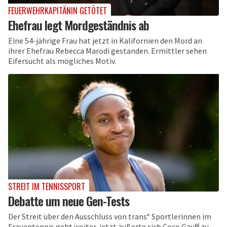
FEUERWEHRKAPITÄNIN GETÖTET
Ehefrau legt Mordgeständnis ab
Eine 54-jährige Frau hat jetzt in Kalifornien den Mord an
ihrer Ehefrau Rebecca Marodi gestanden. Ermittler sehen
Eifersucht als mögliches Motiv.
STREIT IM TENNISSPORT
Debatte um neue Gen-Tests
Der Streit über den Ausschluss von trans* Sportlerinnen im
Frauentennis geht weiter, jetzt äußerte sich Coco Gauff zu