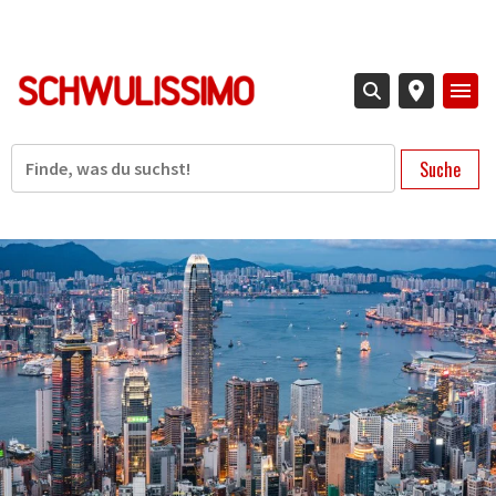
Direkt
zum
Inhalt
Suche