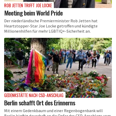
ROB JETTEN TRIFFT JOE LOCKE
Meeting beim World Pride
Der niederländische Premierminister Rob Jetten hat
Heartstopper-Star Joe Locke getroffen und kündigte
Millionenhilfen für mehr LGBTIQ+-Sicherheit an.
GEDENKSTÄTTE NACH CSD-ANSCHLAG
Berlin schafft Ort des Erinnerns
Mit einem Gedenkbaum und einer Regenbogenbank will
Berlin künftig dauerhaft an die Opfer des CSD-Anschlags vom