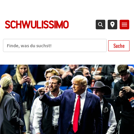
Direkt
zum
Inhalt
Suche