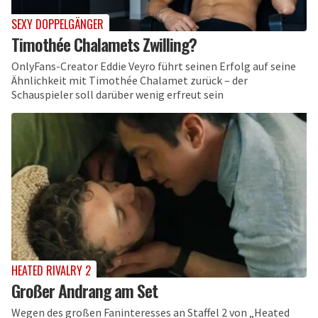
SEXY DOPPELGÄNGER
Timothée Chalamets Zwilling?
OnlyFans-Creator Eddie Veyro führt seinen Erfolg auf seine
Ähnlichkeit mit Timothée Chalamet zurück – der
Schauspieler soll darüber wenig erfreut sein
HEATED RIVALRY 2
Großer Andrang am Set
Wegen des großen Faninteresses an Staffel 2 von „Heated