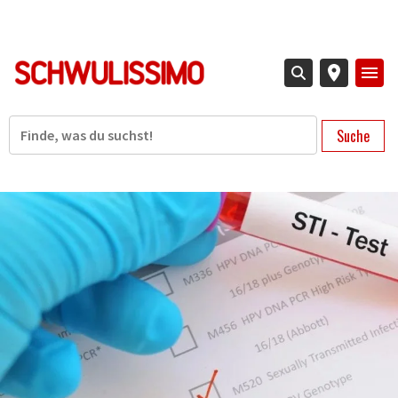
Direkt
zum
Inhalt
Suche