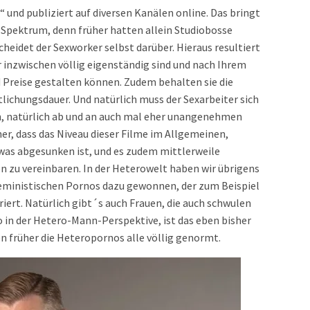
nd publiziert auf diversen Kanälen online. Das bringt
le Spektrum, denn früher hatten allein Studiobosse
heidet der Sexworker selbst darüber. Hieraus resultiert
er inzwischen völlig eigenständig sind und nach Ihrem
d Preise gestalten können. Zudem behalten sie die
lichungsdauer. Und natürlich muss der Sexarbeiter sich
n, natürlich ab und an auch mal eher unangenehmen
er, dass das Niveau dieser Filme im Allgemeinen,
was abgesunken ist, und es zudem mittlerweile
fen zu vereinbaren. In der Heterowelt haben wir übrigens
eministischen Pornos dazu gewonnen, der zum Beispiel
ert. Natürlich gibt´s auch Frauen, die auch schwulen
so in der Hetero-Mann-Perspektive, ist das eben bisher
n früher die Heteropornos alle völlig genormt.