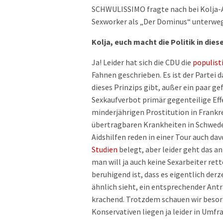
SCHWULISSIMO fragte nach bei Kolja-A
Sexworker als „Der Dominus“ unterweg
Kolja, euch macht die Politik in die
Ja! Leider hat sich die CDU die
populist
Fahnen geschrieben. Es ist der Partei d
dieses Prinzips gibt, außer ein paar ge
Sexkaufverbot primär gegenteilige Effe
minderjährigen Prostitution in Frankr
übertragbaren Krankheiten in Schweden.
Aidshilfen reden in einer Tour auch da
Studien
belegt, aber leider geht das an
man will ja auch keine Sexarbeiter ret
beruhigend ist, dass es eigentlich derze
ähnlich sieht, ein entsprechender Antr
krachend. Trotzdem schauen wir besor
Konservativen liegen ja leider in Umfr