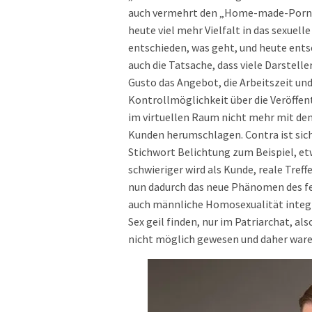
auch vermehrt den „Home-made-Porn“ u
heute viel mehr Vielfalt in das sexuel
entschieden, was geht, und heute entsc
auch die Tatsache, dass viele Darstell
Gusto das Angebot, die Arbeitszeit un
Kontrollmöglichkeit über die Veröffent
im virtuellen Raum nicht mehr mit de
Kunden herumschlagen. Contra ist sich
Stichwort Belichtung zum Beispiel, et
schwieriger wird als Kunde, reale Tref
nun dadurch das neue Phänomen des f
auch männliche Homosexualität integri
Sex geil finden, nur im Patriarchat, al
nicht möglich gewesen und daher ware