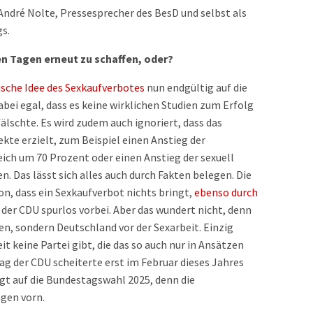
ndré Nolte, Pressesprecher des BesD und selbst als
s.
sen Tagen erneut zu schaffen, oder?
ische Idee des Sexkaufverbotes
nun endgültig auf die
abei egal, dass es keine wirklichen Studien zum Erfolg
fälschte. Es wird zudem auch ignoriert, dass das
kte erzielt, zum Beispiel einen Anstieg der
eich um 70 Prozent oder einen Anstieg der sexuell
 Das lässt sich alles auch durch Fakten belegen. Die
von, dass ein Sexkaufverbot nichts bringt,
ebenso durch
 der CDU spurlos vorbei. Aber das wundert nicht, denn
ten, sondern Deutschland vor der Sexarbeit. Einzig
it keine Partei gibt, die das so auch nur in Ansätzen
ag der CDU scheiterte erst im Februar dieses Jahres
gt auf die Bundestagswahl 2025, denn die
agen vorn.