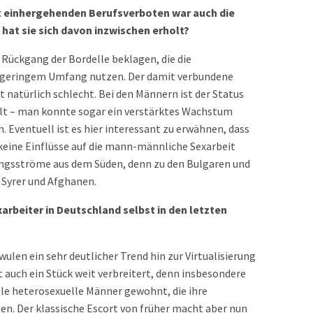
 einhergehenden Berufsverboten war auch die
hat sie sich davon inzwischen erholt?
 Rückgang der Bordelle beklagen, die die
z geringem Umfang nutzen. Der damit verbundene
t natürlich schlecht. Bei den Männern ist der Status
llt – man konnte sogar ein verstärktes Wachstum
 Eventuell ist es hier interessant zu erwähnen, dass
r keine Einflüsse auf die mann-männliche Sexarbeit
ngsströme aus dem Süden, denn zu den Bulgaren und
yrer und Afghanen.
arbeiter in Deutschland selbst in den letzten
wulen ein sehr deutlicher Trend hin zur Virtualisierung
t auch ein Stück weit verbreitert, denn insbesondere
iele heterosexuelle Männer gewohnt, die ihre
en. Der klassische Escort von früher macht aber nun