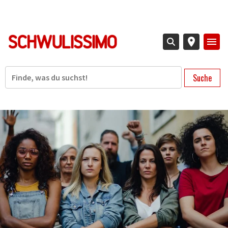
Direkt
zum
Inhalt
Suche