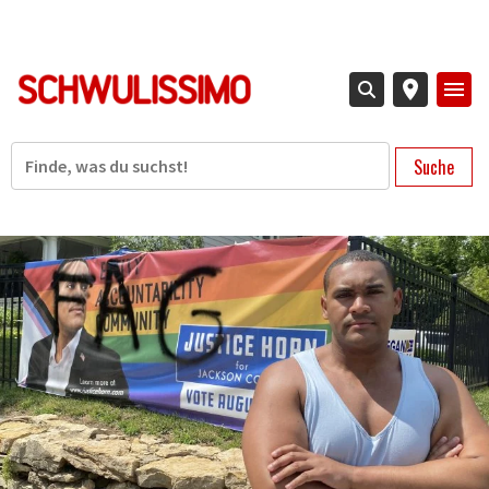
Direkt
zum
Inhalt
Suche