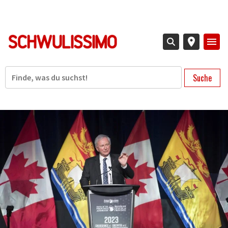
Direkt
zum
Inhalt
Suche