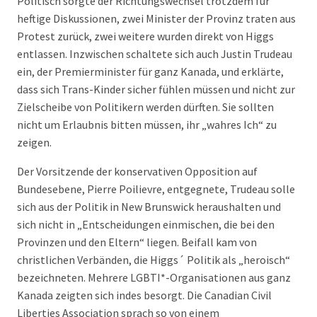
Politisch sorgte der Richtungswechsel trotzdem für
heftige Diskussionen, zwei Minister der Provinz traten aus
Protest zurück, zwei weitere wurden direkt von Higgs
entlassen. Inzwischen schaltete sich auch Justin Trudeau
ein, der Premierminister für ganz Kanada, und erklärte,
dass sich Trans-Kinder sicher fühlen müssen und nicht zur
Zielscheibe von Politikern werden dürften. Sie sollten
nicht um Erlaubnis bitten müssen, ihr „wahres Ich“ zu
zeigen.
Der Vorsitzende der konservativen Opposition auf
Bundesebene, Pierre Poilievre, entgegnete, Trudeau solle
sich aus der Politik in New Brunswick heraushalten und
sich nicht in „Entscheidungen einmischen, die bei den
Provinzen und den Eltern“ liegen. Beifall kam von
christlichen Verbänden, die Higgs´ Politik als „heroisch“
bezeichneten. Mehrere LGBTI*-Organisationen aus ganz
Kanada zeigten sich indes besorgt. Die Canadian Civil
Liberties Association sprach so von einem