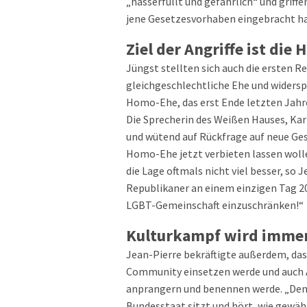
„hasserfüllt und gefährlich“ und griffe
jene Gesetzesvorhaben eingebracht h
Ziel der Angriffe ist die
Jüngst stellten sich auch die ersten 
gleichgeschlechtliche Ehe und widers
Homo-Ehe, das erst Ende letzten Jahr
Die Sprecherin des Weißen Hauses, Kari
und wütend auf Rückfrage auf neue Ges
Homo-Ehe jetzt verbieten lassen woll
die Lage oftmals nicht viel besser, so J
Republikaner an einem einzigen Tag 2
LGBT-Gemeinschaft einzuschränken!“
Kulturkampf wird immer
Jean-Pierre bekräftigte außerdem, dass
Community einsetzen werde und auch A
anprangern und benennen werde. „Denke
Bundesstaat sitzt und hört, wie gewäh