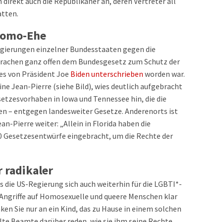
n direkt auch die Republikaner an, deren Vertreter all
atten.
 Homo-Ehe
Regierungen einzelner Bundesstaaten gegen die
prachen ganz offen dem Bundesgesetz zum Schutz der
es von Präsident Joe
Biden unterschrieben
worden war.
ne Jean-Pierre (siehe Bild), wies deutlich aufgebracht
etzesvorhaben in Iowa und Tennessee hin, die die
en – entgegen landesweiter Gesetze. Anderenorts ist
ean-Pierre weiter: „Allein in Florida haben die
0 Gesetzesentwürfe eingebracht, um die Rechte der
 radikaler
 die US-Regierung sich auch weiterhin für die LGBTI*-
ngriffe auf Homosexuelle und queere Menschen klar
n Sie nur an ein Kind, das zu Hause in einem solchen
lte Beamte darüber reden, wie sie ihm seine Rechte