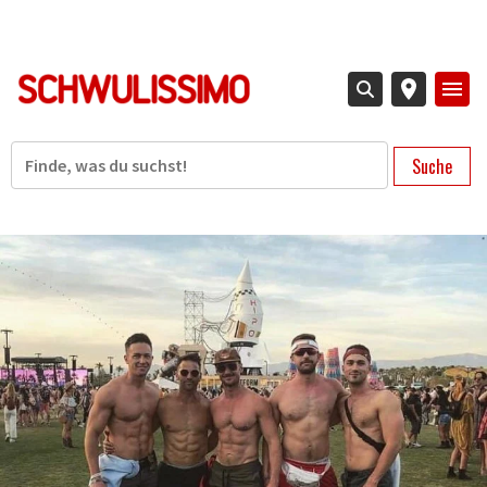
Direkt
zum
Inhalt
Suche