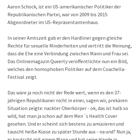
Aaron Schock, ist ein US-amerikanischer Politiker der
Republikanischen Partei, war von 2009 bis 2015
Abgeordneter im US-Repräsentantenhaus.
In seiner Amtszeit gab er den Hardliner gegen gleiche
Rechte für sexuelle Minderheiten und vertritt die Meinung,
dass die Ehe eine Verbindung zwischen Mann und Frau sei.
Das Onlinemagazin Queerty veröffentlichte nun ein Bild,
welches den homophoben Politiker auf dem Coachella-
Festival zeigt.
Das wäre ja noch nicht der Rede wert, wenn es den 37-
jährigen Republikaner nicht in einer, sagen wir, prekären
Situation zeigte: nackter Oberkörper - ok, das ist halb so
wild, hat man ja schon auf dem Men´s Health Cover
gesehen. Und er scheint sich bestens zu amüsieren und
tauscht heiße Küsse zu später Stunde aus - na und? Nun ja,
er knutscht mit einem Mann und hat seine Hände in