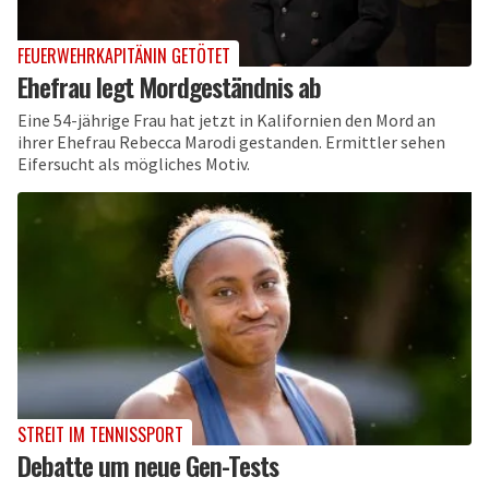
FEUERWEHRKAPITÄNIN GETÖTET
Ehefrau legt Mordgeständnis ab
Eine 54-jährige Frau hat jetzt in Kalifornien den Mord an
ihrer Ehefrau Rebecca Marodi gestanden. Ermittler sehen
Eifersucht als mögliches Motiv.
STREIT IM TENNISSPORT
Debatte um neue Gen-Tests