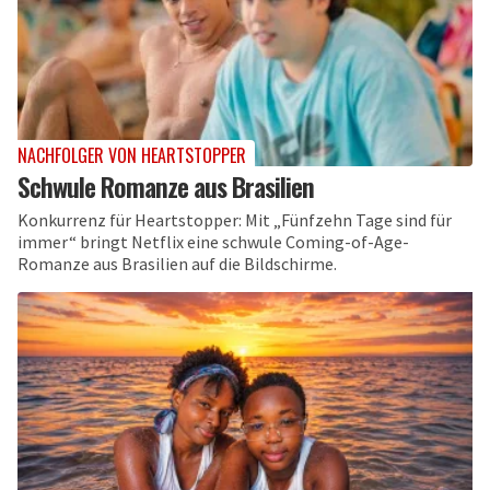
NACHFOLGER VON HEARTSTOPPER
Schwule Romanze aus Brasilien
Konkurrenz für Heartstopper: Mit „Fünfzehn Tage sind für
immer“ bringt Netflix eine schwule Coming-of-Age-
Romanze aus Brasilien auf die Bildschirme.