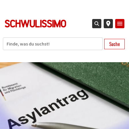
Direkt
zum
Inhalt
Suche