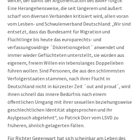
weiter, der damit der Argumentation des BAMF folgte.
Eine Herangehensweise, die seit längerem und äußert
scharf von diversen Verbänden kritisiert wird, allen voran
vom Lesben- und Schwulenverband Deutschland: „Wir sind
entsetzt, dass das Bundesamt für Migration und
Flüchtlinge bis heute das europarechts- und
verfassungswidrige ´Diskretionsgebot´ anwendet und
immer wieder Geflüchteten unterstellt, sie würden aus
eigenem, freiem Willen ein lebenslanges Doppelleben
führen wollen. Sind Personen, die aus den schlimmsten
Verfolgerstaaten stammen, nach ihrer Flucht in
Deutschland nicht in kürzester Zeit ´out and proud´, wird
ihnen schnell das innere Bedürfnis nach einem
öffentlichen Umgang mit ihrer sexuellen beziehungsweise
geschlechtlichen Identität abgesprochen und ihr
Asylgesuch abgelehnt“, so Patrick Dörr vom LSVD zu
früheren, ähnlich gelagerten Fällen.
Für Richter Gegenwart hat sich scheinbar am Leben des