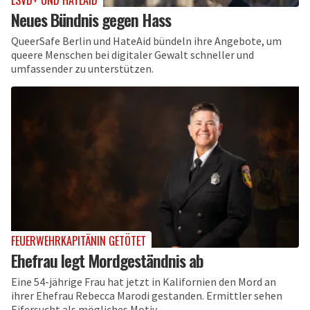
LSVD+ UND HATEAID
Neues Bündnis gegen Hass
QueerSafe Berlin und HateAid bündeln ihre Angebote, um
queere Menschen bei digitaler Gewalt schneller und
umfassender zu unterstützen.
FEUERWEHRKAPITÄNIN GETÖTET
Ehefrau legt Mordgeständnis ab
Eine 54-jährige Frau hat jetzt in Kalifornien den Mord an
ihrer Ehefrau Rebecca Marodi gestanden. Ermittler sehen
Eifersucht als mögliches Motiv.