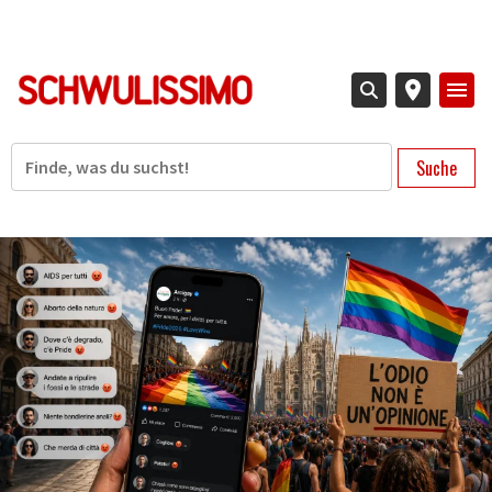
Direkt
zum
Inhalt
Suche