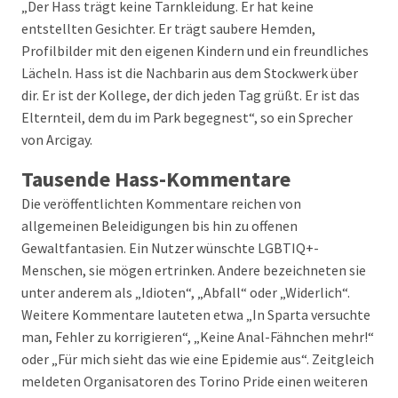
„Der Hass trägt keine Tarnkleidung. Er hat keine
entstellten Gesichter. Er trägt saubere Hemden,
Profilbilder mit den eigenen Kindern und ein freundliches
Lächeln. Hass ist die Nachbarin aus dem Stockwerk über
dir. Er ist der Kollege, der dich jeden Tag grüßt. Er ist das
Elternteil, dem du im Park begegnest“, so ein Sprecher
von Arcigay.
Tausende Hass-Kommentare
Die veröffentlichten Kommentare reichen von
allgemeinen Beleidigungen bis hin zu offenen
Gewaltfantasien. Ein Nutzer wünschte LGBTIQ+-
Menschen, sie mögen ertrinken. Andere bezeichneten sie
unter anderem als „Idioten“, „Abfall“ oder „Widerlich“.
Weitere Kommentare lauteten etwa „In Sparta versuchte
man, Fehler zu korrigieren“, „Keine Anal-Fähnchen mehr!“
oder „Für mich sieht das wie eine Epidemie aus“. Zeitgleich
meldeten Organisatoren des Torino Pride einen weiteren