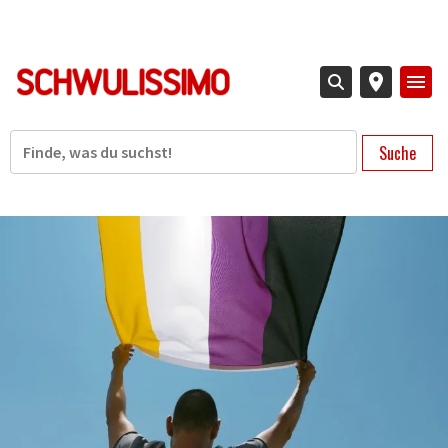
Direkt
zum
Inhalt
Suche