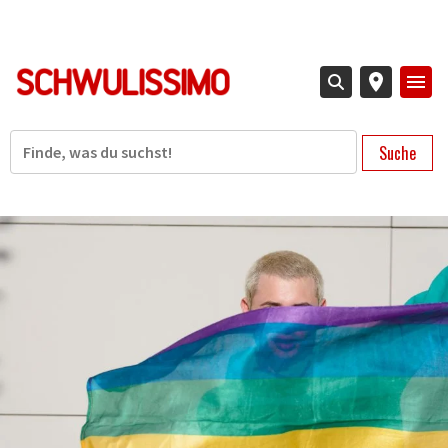
Direkt
zum
Inhalt
Suche