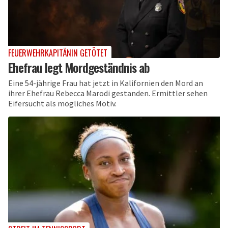
FEUERWEHRKAPITÄNIN GETÖTET
Ehefrau legt Mordgeständnis ab
Eine 54-jährige Frau hat jetzt in Kalifornien den Mord an
ihrer Ehefrau Rebecca Marodi gestanden. Ermittler sehen
Eifersucht als mögliches Motiv.