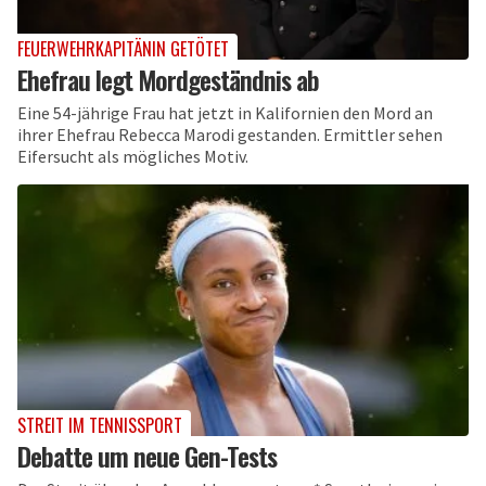
FEUERWEHRKAPITÄNIN GETÖTET
Ehefrau legt Mordgeständnis ab
Eine 54-jährige Frau hat jetzt in Kalifornien den Mord an
ihrer Ehefrau Rebecca Marodi gestanden. Ermittler sehen
Eifersucht als mögliches Motiv.
STREIT IM TENNISSPORT
Debatte um neue Gen-Tests