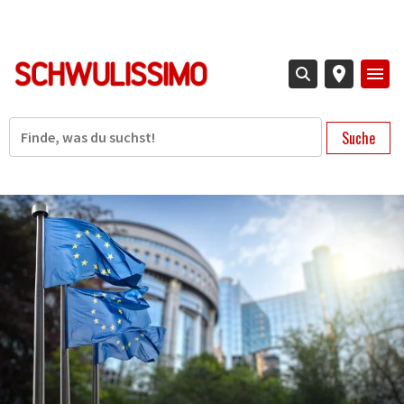
Direkt
zum
Inhalt
Suche