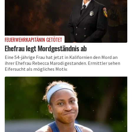
FEUERWEHRKAPITÄNIN GETÖTET
Ehefrau legt Mordgeständnis ab
Eine 54-jährige Frau hat jetzt in Kalifornien den Mord an
ihrer Ehefrau Rebecca Marodi gestanden. Ermittler sehen
Eifersucht als mögliches Motiv.