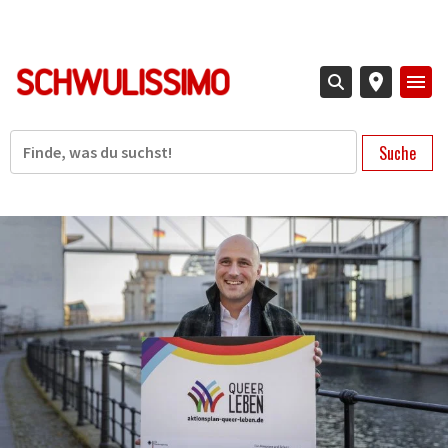
Direkt
zum
Inhalt
Suche