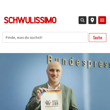
Direkt
zum
Inhalt
Suche