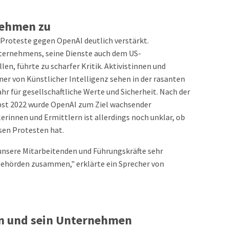
nehmen zu
 Proteste gegen OpenAI deutlich verstärkt.
ternehmens, seine Dienste auch dem US-
en, führte zu scharfer Kritik. Aktivistinnen und
er von Künstlicher Intelligenz sehen in der rasanten
r für gesellschaftliche Werte und Sicherheit. Nach der
bst 2022 wurde OpenAI zum Ziel wachsender
lerinnen und Ermittlern ist allerdings noch unklar, ob
esen Protesten hat.
sere Mitarbeitenden und Führungskräfte sehr
Behörden zusammen," erklärte ein Sprecher von
n und sein Unternehmen