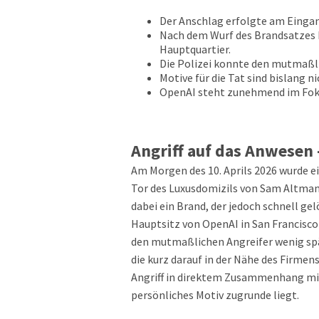
Der Anschlag erfolgte am Eingan
Nach dem Wurf des Brandsatzes 
Hauptquartier.
Die Polizei konnte den mutmaßl
Motive für die Tat sind bislang n
OpenAI steht zunehmend im Foku
Angriff auf das Anwesen 
Am Morgen des 10. Aprils 2026 wurde e
Tor des Luxusdomizils von Sam Altman
dabei ein Brand, der jedoch schnell g
Hauptsitz von OpenAI in San Francisco
den mutmaßlichen Angreifer wenig spä
die kurz darauf in der Nähe des Firme
Angriff in direktem Zusammenhang mit
persönliches Motiv zugrunde liegt.