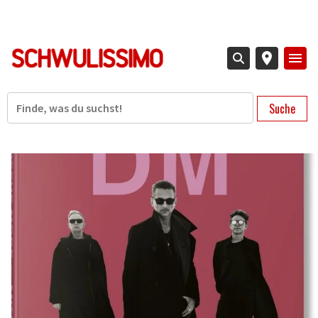
Direkt
zum
Inhalt
Suche